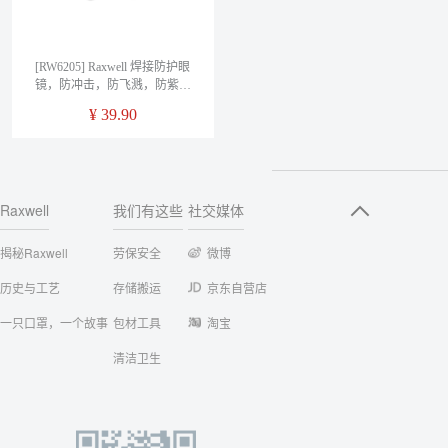
[RW6205] Raxwell 焊接防护眼
镜，防冲击，防飞溅，防紫外
线，RW6205，1副/袋
¥
39.90
Raxwell
我们有这些
社交媒体
揭秘Raxwell
劳保安全
微博
历史与工艺
存储搬运
京东自营店
一只口罩，一个故事
包材工具
淘宝
清洁卫生