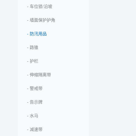
-
车位锁/沿坡
-
墙面保护护角
-
防汛用品
-
路锥
-
护栏
-
伸缩隔离带
-
警戒带
-
告示牌
-
水马
-
减速带