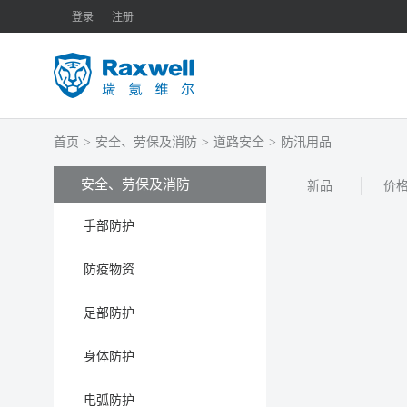
登录
注册
首页
>
安全、劳保及消防
>
道路安全
>
防汛用品
安全、劳保及消防
新品
价
手部防护
防疫物资
足部防护
身体防护
电弧防护