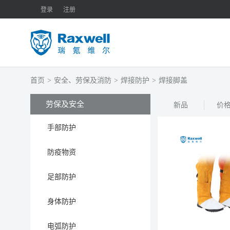
登录
注册
首页
>
安全、劳保及消防
>
焊接防护
>
焊接脚盖
劳保及安全
新品
价
手部防护
防疫物资
足部防护
身体防护
电弧防护