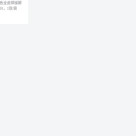
l 金黄色全皮焊接脚
01，1双/袋