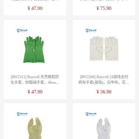
布，2*1，长30cm，RW2204，
石纹，橙色，S码，RX50006，
¥
47.90
¥
75.90
10副/袋
100只/盒（售完即止）
[RW2311] Raxwell 天然橡胶防
[RW2208] Raxwell 24道线全衬
化手套，耐酸碱手套，40cm，
帆布手套(接指)，白甲布，花内
绿色，RW2311
衬，RW2208，10副/袋
¥
47.90
¥
36.90