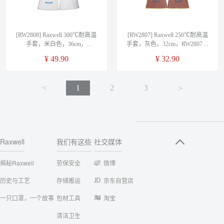
[RW2808] Raxwell 300℃耐高温
[RW2807] Raxwell 250℃耐高温
手套，米白色，36cm，
手套，灰色，32cm，RW2807，
RW2808，1副/袋
1副/袋
¥
49.90
¥
32.90
<
1
2
3
<
Raxwell
我们有这些
社交媒体
揭秘Raxwell
劳保安全
微博
历史与工艺
存储搬运
京东自营店
一只口罩，一个故事
包材工具
淘宝
清洁卫生