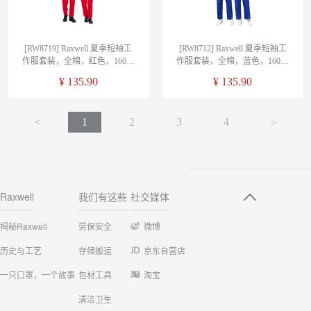
[RW8719] Raxwell 夏季短袖工
[RW8712] Raxwell 夏季短袖工
作服套装，全棉，红色，160，
作服套装，全棉，蓝色，160，
1套/袋
1套/袋
¥
135.90
¥
135.90
<
1
2
3
4
<
Raxwell
我们有这些
社交媒体
揭秘Raxwell
劳保安全
微博
历史与工艺
存储搬运
京东自营店
一只口罩，一个故事
包材工具
淘宝
清洁卫生