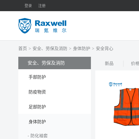
登录
注册
首页
>
安全、劳保及消防
>
身体防护
>
安全背心
安全、劳保及消防
新品
价
手部防护
防疫物资
足部防护
身体防护
-
防化袖套