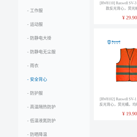
[RW8110] Raxwell 
款反光背心，荧光
-
工作服
RW8110，1
¥
29.90
-
运动服
-
防静电大褂
-
防静电无尘服
-
雨衣
-
安全背心
-
防护服
[RW8102] Raxwell 
反光背心，荧光橘，均码
-
高温隔热防护
1件/袋
¥
19.90
-
低温液氮防护
-
防晒降温