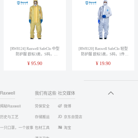
[RW8124] Raxwell SafeClo 中型
[RW8120] Raxwell SafeClo 轻型
防护服 欧标3类，S码，
防护服 欧标5类，S码，1件/
RW8124，1件/袋
袋，RW8120，1件/袋
¥
95.90
¥
19.90
Raxwell
我们有这些
社交媒体
揭秘Raxwell
劳保安全
微博
历史与工艺
存储搬运
京东自营店
一只口罩，一个故事
包材工具
淘宝