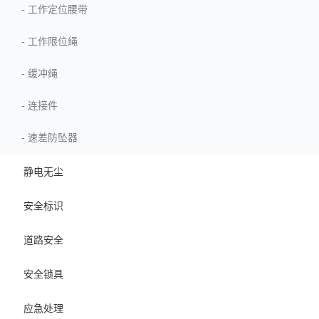
-
工作定位腰带
-
工作限位绳
-
缓冲绳
-
连接件
-
速差防坠器
静电无尘
安全标识
道路安全
安全锁具
应急处理