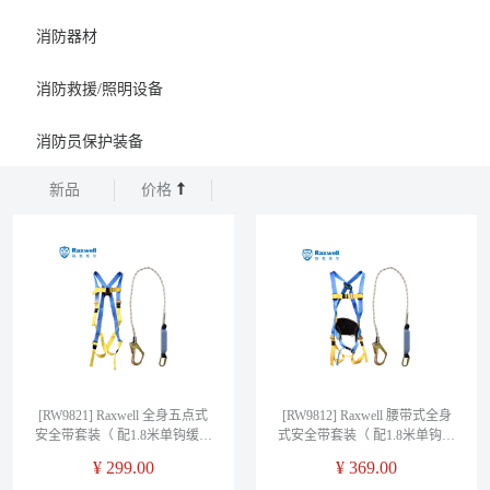
消防器材
消防救援/照明设备
消防员保护装备
新品
价格
[RW9821] Raxwell 全身五点式
[RW9812] Raxwell 腰带式全身
安全带套装（ 配1.8米单钩缓冲
式安全带套装（ 配1.8米单钩缓
绳），RW9821，售卖规格：1
冲绳），RW9812，售卖规格：
¥
299.00
¥
369.00
套
1套